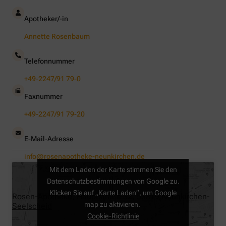
Apotheker/-in
Annette Rosenbaum
Telefonnummer
+49-2247/91 79-0
Faxnummer
+49-2247/91 79-20
E-Mail-Adresse
info@rosenapotheke-neunkirchen.de
Mit dem Laden der Karte stimmen Sie den
Datenschutzbestimmungen von Google zu.
Klicken Sie auf „Karte Laden“, um Google
Rosen-Apotheke, Hauptstraße 32, 53819 Neunkirchen-
map zu aktivieren.
Seelscheid
Cookie-Richtlinie