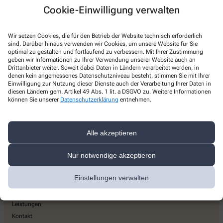
Rosen-Apotheke
Cookie-Einwilligung verwalten
Hauptstraße 32
,
53819
Neunkirchen-Seelscheid
Wir setzen Cookies, die für den Betrieb der Website technisch erforderlich
+49-2247/91 79-0
sind. Darüber hinaus verwenden wir Cookies, um unsere Website für Sie
optimal zu gestalten und fortlaufend zu verbessern. Mit Ihrer Zustimmung
+49-2247/91 79-20
geben wir Informationen zu Ihrer Verwendung unserer Website auch an
Drittanbieter weiter. Soweit dabei Daten in Ländern verarbeitet werden, in
info@rosenapotheke-neunkirchen.de
denen kein angemessenes Datenschutzniveau besteht, stimmen Sie mit Ihrer
Einwilligung zur Nutzung dieser Dienste auch der Verarbeitung Ihrer Daten in
diesen Ländern gem. Artikel 49 Abs. 1 lit. a DSGVO zu. Weitere Informationen
können Sie unserer
Datenschutzerklärung
entnehmen.
Über uns
Alle akzeptieren
Unser Team
Nur notwendige akzeptieren
Unsere Apotheke
Das E-Rezept
Einstellungen verwalten
Ohne Rezepte keine Apotheken vor Ort!
Sonderöffnungszeiten
Leistungen
Kontakt